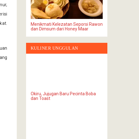
mur,
risi
kat.
Menikmati Kelezatan Seporsi Rawon
dan Dimsum dari Honey Maar
duan
KULINER UNGGULAN
yang
Okiru, Jujugan Baru Pecinta Boba
dan Toast