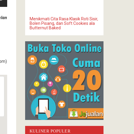
alan
Menikmati Cita Rasa Klasik Roti Sisir,
Bolen Pisang, dan Soft Cookies ala
Butternut Baked
com)
KULINER POPULER