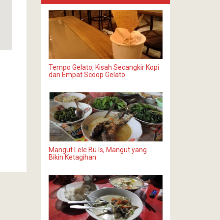
Tempo Gelato, Kisah Secangkir Kopi
dan Empat Scoop Gelato
Mangut Lele Bu Is, Mangut yang
Bikin Ketagihan