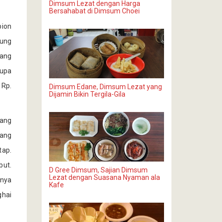
Dimsum Lezat dengan Harga
Bersahabat di Dimsum Choei
pion
sung
ang
lupa
 Rp.
Dimsum Edane, Dimsum Lezat yang
Dijamin Bikin Tergila-Gila
yang
bang
tap.
but.
D Gree Dimsum, Sajian Dimsum
Lezat dengan Suasana Nyaman ala
hnya
Kafe
ghai