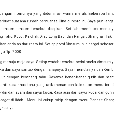
a dengan interiornya yang didominasi warna merah. Beberapa lam
rkuat suasana rumah bernuansa Cina di resto ini. Saya pun lang
dimsum-dimsum tersebut disajikan. Setelah membaca menu y
 Tahu, Kocoi, Keichak, Xiao Long Bao, dan Pangsit Shanghai. Tak 
 andalan dari resto ini. Setiap porsi Dimsum ini dihargai sebesar
ga Rp. 7.000.
 menuju meja saya. Setiap wadah tersebut berisi aneka dimsum 
uka dan saya santap dengan lahapnya. Saya memulainya dari Kem
alut dengan kembang tahu. Rasanya benar-benar gurih dan man
mili rasa khas tahu yang unik menambah kelezatan menu terse
diri dari ayam dan sayur kucai. Rasa asin dari sayur kucai dan guri
banget
di lidah. Menu ini cukup mirip dengan menu Pangsit Shan
gkusnya.