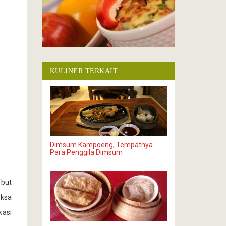
KULINER TERKAIT
Dimsum Kampoeng, Tempatnya
Para Penggila Dimsum
ebut
aksa
kasi