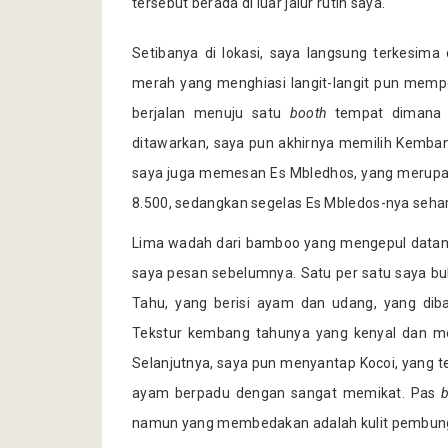
tersebut berada di luar jalur rutin saya.
Setibanya di lokasi, saya langsung terkesim
merah yang menghiasi langit-langit pun mempe
berjalan menuju satu
booth
tempat dimana 
ditawarkan, saya pun akhirnya memilih Kembang
saya juga memesan Es Mbledhos, yang merupakan
8.500, sedangkan segelas Es Mbledos-nya sehar
Lima wadah dari bamboo yang mengepul datang
saya pesan sebelumnya. Satu per satu saya b
Tahu, yang berisi ayam dan udang, yang dib
Tekstur kembang tahunya yang kenyal dan me
Selanjutnya, saya pun menyantap Kocoi, yang ter
ayam berpadu dengan sangat memikat. Pas
namun yang membedakan adalah kulit pembun