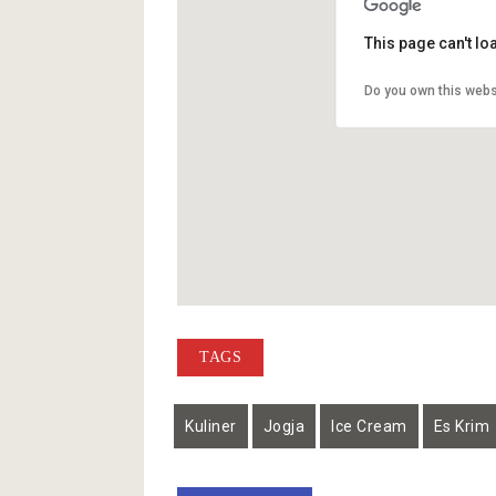
This page can't l
Do you own this webs
TAGS
Kuliner
Jogja
Ice Cream
Es Krim