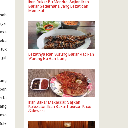
Ikan Bakar Bu Mondro, Sajian Ikan
Bakar Sederhana yang Lezat dan
Memikat
umah
nya.
Saya
coba
ntuk
Lezatnya Ikan Surung Bakar Racikan
ngat
Warung Bu Bambang
ang
apan
erta
Ikan Bakar Makassar, Sajikan
yang
Kelezatan Ikan Bakar Racikan Khas
Sulawesi
nya
Sule