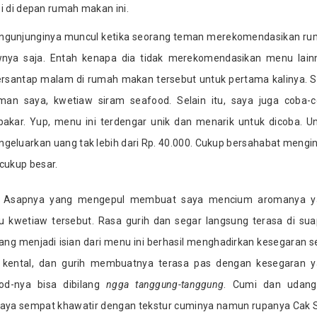
i di depan rumah makan ini.
engunjunginya muncul ketika seorang teman merekomendasikan r
ya saja. Entah kenapa dia tidak merekomendasikan menu lain
rsantap malam di rumah makan tersebut untuk pertama kalinya. 
an saya, kwetiaw siram seafood. Selain itu, saya juga coba-
akar. Yup, menu ini terdengar unik dan menarik untuk dicoba. U
geluarkan uang tak lebih dari Rp. 40.000. Cukup bersahabat mengi
cukup besar.
lu. Asapnya yang mengepul membuat saya mencium aromanya y
 kwetiaw tersebut. Rasa gurih dan segar langsung terasa di su
yang menjadi isian dari menu ini berhasil menghadirkan kesegaran s
t kental, dan gurih membuatnya terasa pas dengan kesegaran 
ood-nya bisa dibilang
ngga tanggung-tanggung
. Cumi dan udang
. Saya sempat khawatir dengan tekstur cuminya namun rupanya Cak 