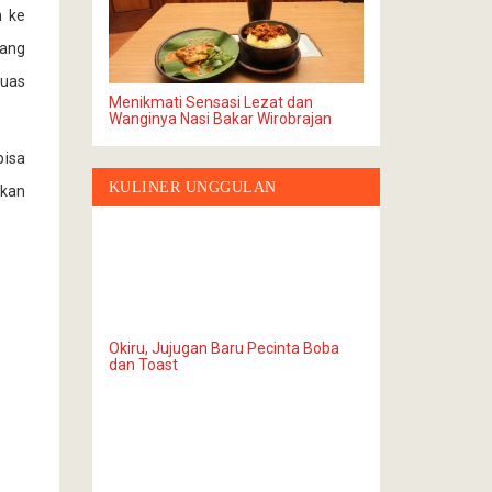
h ke
yang
puas
Menikmati Sensasi Lezat dan
Wanginya Nasi Bakar Wirobrajan
isa
KULINER UNGGULAN
rkan
Okiru, Jujugan Baru Pecinta Boba
dan Toast