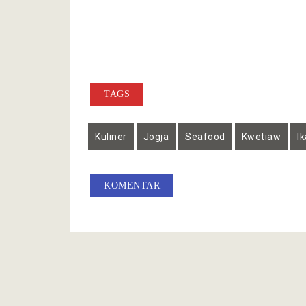
TAGS
Kuliner
Jogja
Seafood
Kwetiaw
I
KOMENTAR