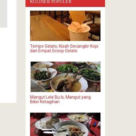
KULINER POPULER
Tempo Gelato, Kisah Secangkir Kopi
dan Empat Scoop Gelato
Mangut Lele Bu Is, Mangut yang
Bikin Ketagihan