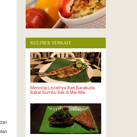
KULINER TERKAIT
Mencicip Lezatnya Ikan Barakuda
Bakar Bumbu Bali di Mai-Mai
dari
 dan