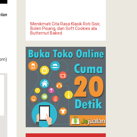
alan
Menikmati Cita Rasa Klasik Roti Sisir,
Bolen Pisang, dan Soft Cookies ala
Butternut Baked
com)