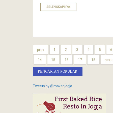
SELENGKAPNYA
prev
1
2
3
4
5
6
14
15
16
17
18
next
PENCARIAN POPULAR
Tweets by @makanjogja