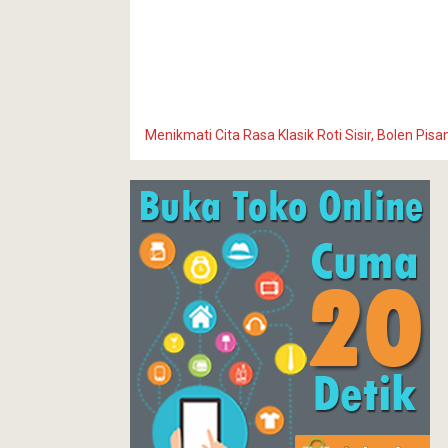
Menikmati Cita Rasa Klasik Roti Sisir, Bolen Pis