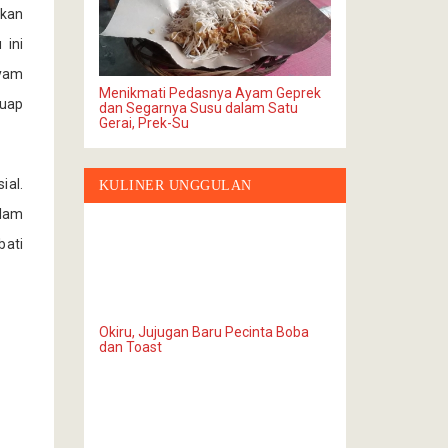
akan
ini
ayam
Menikmati Pedasnya Ayam Geprek
suap
dan Segarnya Susu dalam Satu
Gerai, Prek-Su
ial.
KULINER UNGGULAN
alam
bati
Okiru, Jujugan Baru Pecinta Boba
dan Toast