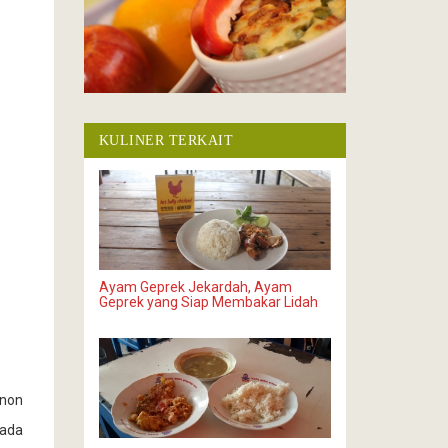
KULINER TERKAIT
Ayam Geprek Jekardah, Ayam
Geprek yang Siap Membakar Lidah
onon
 ada