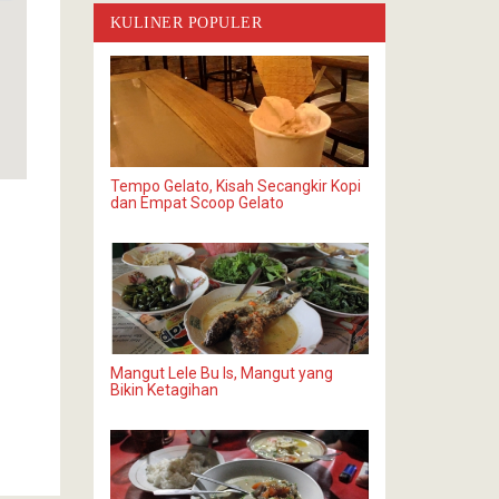
KULINER POPULER
Tempo Gelato, Kisah Secangkir Kopi
dan Empat Scoop Gelato
Mangut Lele Bu Is, Mangut yang
Bikin Ketagihan