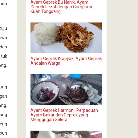
Ayam Geprek Bu Nanik, Ayam
aitu
Geprek Lezat dengan Campuran
Kuah Tongseng
tuju
ahwa
 dan
ntuk
Ayam Geprek Krapyak, Ayam Geprek
Andalan Warga
eng.
sung
ngan
ang.
Ayam Geprek Harmoni, Perpaduan
yang
Ayam Bakar dan Geprek yang
Menggugah Selera
reng
 pun