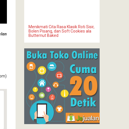
Menikmati Cita Rasa Klasik Roti Sisir,
Bolen Pisang, dan Soft Cookies ala
alan
Butternut Baked
com)