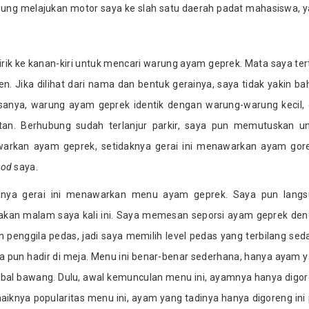
sung melajukan motor saya ke slah satu daerah padat mahasiswa, y
lirik ke kanan-kiri untuk mencari warung ayam geprek. Mata saya ter
. Jika dilihat dari nama dan bentuk gerainya, saya tidak yakin b
sanya, warung ayam geprek identik dengan warung-warung kecil,
an. Berhubung sudah terlanjur parkir, saya pun memutuskan u
awarkan ayam geprek, setidaknya gerai ini menawarkan ayam gor
ood
saya.
panya gerai ini menawarkan menu ayam geprek. Saya pun lang
an malam saya kali ini. Saya memesan seporsi ayam geprek de
 penggila pedas, jadi saya memilih level pedas yang terbilang sed
pun hadir di meja. Menu ini benar-benar sederhana, hanya ayam 
al bawang. Dulu, awal kemunculan menu ini, ayamnya hanya digo
iknya popularitas menu ini, ayam yang tadinya hanya digoreng ini